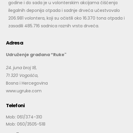
godine i do sada je u volonterskim akcijama čišćenja
ilegalnih deponija otpada i sadnje drveća učestvovalo
206.981 volontera, koji su očistili oko 16.370 tona otpada i
zasadili 485.716 sadnica raznih vrsta drveća.
Adresa
Udruženje građana “Ruke"
24. juna broj 18,
71 320 Vogošća
,
Bosna i Hercegovina
www.ugruke.com
Telefoni
Mob: 061/374-310
Mob: 060/3505-518