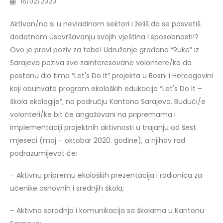
16/02/2020
Aktivan/na si u nevladinom sektori i želiš da se posvetiš
dodatnom usavršavanju svojih vještina i sposobnosti!?
Ovo je pravi poziv za tebe! Udruženje građana “Ruke” iz
Sarajeva poziva sve zainteresovane volontere/ke da
postanu dio tima “Let's Do It” projekta u Bosni i Hercegovini
koji obuhvata program ekoloških edukacija “Let's Do It –
škola ekologije”, na području Kantona Sarajevo. Budući/e
volonteri/ke bit će angažovani na pripremama i
implementaciji projektnih aktivnosti u trajanju od šest
mjeseci (maj – oktobar 2020. godine), a njihov rad
podrazumijevat će:
– Aktivnu pripremu ekoloških prezentacija i radionica za
učenike osnovnih i srednjih škola;
– Aktivna saradnja i komunikacija sa školama u Kantonu