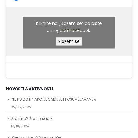
Kliknite na „Slažem se“ da biste
omogućili Facebook
Facebook
Slažem se
NOVOSTI & AKTIVNOSTI
“LET’S DO IT” AKCIJE SADNJE I POŠUMLJAVANJA
05/05/2025
Šta ima? Šta se sadi?
13/10/2024
Svjetski dan čišćenja u BiH