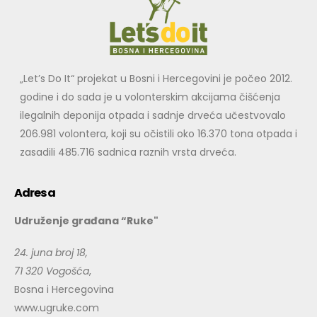
„Let’s Do It“ projekat u Bosni i Hercegovini je počeo 2012.
godine i do sada je u volonterskim akcijama čišćenja
ilegalnih deponija otpada i sadnje drveća učestvovalo
206.981 volontera, koji su očistili oko 16.370 tona otpada i
zasadili 485.716 sadnica raznih vrsta drveća.
Adresa
Udruženje građana “Ruke"
24. juna broj 18,
71 320 Vogošća
,
Bosna i Hercegovina
www.ugruke.com