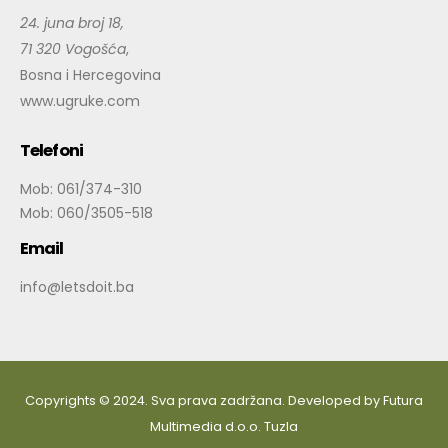
24. juna broj 18,
71 320 Vogošća
,
Bosna i Hercegovina
www.ugruke.com
Telefoni
Mob: 061/374-310
Mob: 060/3505-518
Email
info@letsdoit.ba
Copyrights © 2024. Sva prava zadržana. Developed by
Futura
Multimedia d.o.o. Tuzla