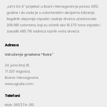
„Let’s Do It“ projekat u Bosni i Hercegovini je počeo 2012.
godine i do sada je u volonterskim akcijama čišćenja
ilegalnih deponija otpada i sadnje drveća učestvovalo
206.981 volontera, koji su očistili oko 16.370 tona otpada i
zasadili 485.716 sadnica raznih vrsta drveća.
Adresa
Udruženje građana “Ruke"
24. juna broj 18,
71 320 Vogošća
,
Bosna i Hercegovina
www.ugruke.com
Telefoni
Mob: 061/374-310