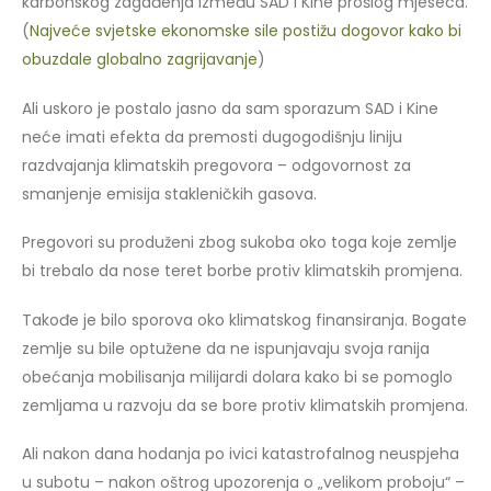
karbonskog zagađenja između SAD i Kine prošlog mjeseca.
(
Najveće svjetske ekonomske sile postižu dogovor kako bi
obuzdale globalno zagrijavanje
)
Ali uskoro je postalo jasno da sam sporazum SAD i Kine
neće imati efekta da premosti dugogodišnju liniju
razdvajanja klimatskih pregovora – odgovornost za
smanjenje emisija stakleničkih gasova.
Pregovori su produženi zbog sukoba oko toga koje zemlje
bi trebalo da nose teret borbe protiv klimatskih promjena.
Takođe je bilo sporova oko klimatskog finansiranja. Bogate
zemlje su bile optužene da ne ispunjavaju svoja ranija
obećanja mobilisanja milijardi dolara kako bi se pomoglo
zemljama u razvoju da se bore protiv klimatskih promjena.
Ali nakon dana hodanja po ivici katastrofalnog neuspjeha
u subotu – nakon oštrog upozorenja o „velikom proboju“ –