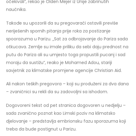
očekivali“, rekao je Olden Mejer iz Unije zabrinutih
naučnika.
Takođe su upozorili da su pregovarači ostavili previše
neriješenih spornih pitanja prije roka za postizanje
spoorazuma u Parizu. „Sat za odbrojavanje do Pariza sada
otkucava. Zemlje su imale priliku da sebi daju prednost na
putu do Pariza ali su umjesto toga propustili pucanj i sad
moraju da sustižu“, reako je Mohamed Adou, stariji
savjetnik za klimatske promjene agencije Christian Aid.
Ali nakon teških pregovora – koji su produženi za dva dana
– zvaničnici su rekli da su zadovoljni sa ishodom.
Dogovoreni tekst od pet stranica dogovoren u nedjelju –
sada zvanično poznat kao Limski poziv na klimatsko
djelovanje – predstavlja embrionsku fazu sporazuma koji
treba da bude postignut u Parizu.