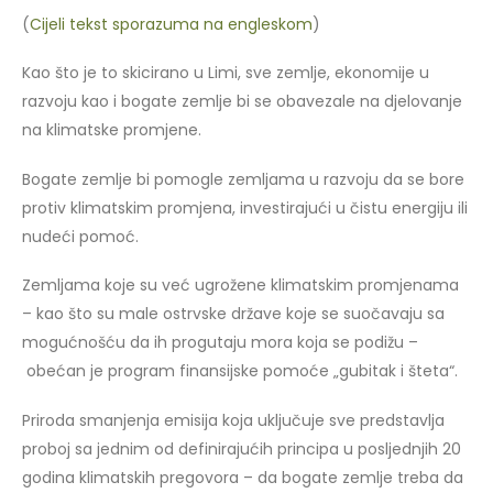
(
Cijeli tekst sporazuma na engleskom
)
Kao što je to skicirano u Limi, sve zemlje, ekonomije u
razvoju kao i bogate zemlje bi se obavezale na djelovanje
na klimatske promjene.
Bogate zemlje bi pomogle zemljama u razvoju da se bore
protiv klimatskim promjena, investirajući u čistu energiju ili
nudeći pomoć.
Zemljama koje su već ugrožene klimatskim promjenama
– kao što su male ostrvske države koje se suočavaju sa
mogućnošću da ih progutaju mora koja se podižu –
obećan je program finansijske pomoće „gubitak i šteta“.
Priroda smanjenja emisija koja uključuje sve predstavlja
proboj sa jednim od definirajućih principa u posljednjih 20
godina klimatskih pregovora – da bogate zemlje treba da