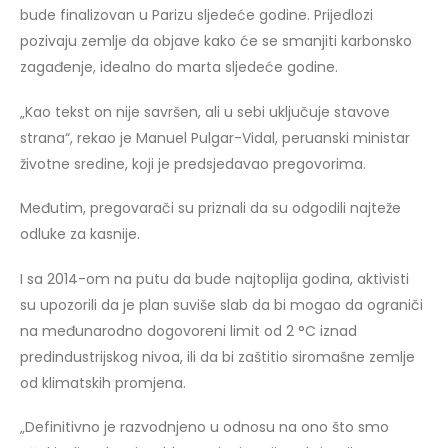
bude finalizovan u Parizu sljedeće godine. Prijedlozi
pozivaju zemlje da objave kako će se smanjiti karbonsko
zagađenje, idealno do marta sljedeće godine.
„Kao tekst on nije savršen, ali u sebi uključuje stavove
strana“, rekao je Manuel Pulgar-Vidal, peruanski ministar
životne sredine, koji je predsjedavao pregovorima.
Međutim, pregovarači su priznali da su odgodili najteže
odluke za kasnije.
I sa 2014-om na putu da bude najtoplija godina, aktivisti
su upozorili da je plan suviše slab da bi mogao da ograniči
na međunarodno dogovoreni limit od 2 °C iznad
predindustrijskog nivoa, ili da bi zaštitio siromašne zemlje
od klimatskih promjena.
„Definitivno je razvodnjeno u odnosu na ono što smo