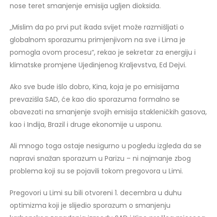
nose teret smanjenje emisija ugljen dioksida.
„Mislim da po prvi put ikada svijet može razmišljati o
globalnom sporazumu primjenjivom na sve i Lima je
pomogla ovom procesu“, rekao je sekretar za energiju i
klimatske promjene Ujedinjenog Kraljevstva, Ed Dejvi.
Ako sve bude išlo dobro, Kina, koja je po emisijama
prevazišla SAD, će kao dio sporazuma formalno se
obavezati na smanjenje svojih emisija stakleničkih gasova,
kao i Indija, Brazil i druge ekonomije u usponu.
Ali mnogo toga ostaje nesigurno u pogledu izgleda da se
napravi snažan sporazum u Parizu – ni najmanje zbog
problema koji su se pojavili tokom pregovora u Limi.
Pregovori u Limi su bili otvoreni 1. decembra u duhu
optimizma koji je slijedio sporazum o smanjenju