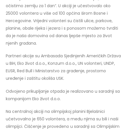
očistimo zemlju za 1 dan“. U akciji je učestvovalo oko
25000 volontera u više od 100 općina širom Bosne i
Hercegovine. Vrijedni volonteri su čistili ulice, parkove,
planine, obale rijeka i jezera i s ponosom možemo tvrditi
da je naša domovina od danas ljepše mjesto za život
njenih građana.
Partneri akcije su Ambasada Sjedinjenih Američkih Država
u BiH, Eko život d.o.o., Konzum d.o.o., UN volonteri, UNDP,
EUSR, Red Bull i Ministarstvo za građenje, prostorno
uređenje i zaštitu okoliša USK.
Odvojeno prikupljanje otpada je realizovano u saradnji sa
kompanijom Eko život d.o.o.
Na centralnoj akciji na olimpijskoj planini Bjelašnici
učetvovalno je 650 volontera, a među njima su bili i naši
olimpijci. Čišćenje je provedeno u saradnji sa Olimpijskim