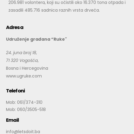
206.981 volontera, koji su očistili oko 16.370 tona otpada i
zasadili 485.716 sadnica raznih vrsta drveća.
Adresa
Udruženje građana “Ruke"
24. juna broj 18,
71 320 Vogošća
,
Bosna i Hercegovina
www.ugruke.com
Telefoni
Mob: 061/374-310
Mob: 060/3505-518
Email
info@letsdoit.ba